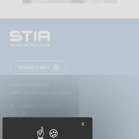
ESPACE CLIENT
4 rue Louis Armand,
44980 Sainte-Luce-sur-Loire
DU LUNDI AU VENDREDI
08h - 18h
X