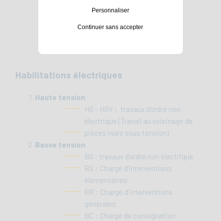
Personnaliser
Niveau 1
Niveau 2
Continuer sans accepter
Habilitations électriques
Haute tension
H0 – H0V : travaux d’ordre non
électrique (Travail au voisinage de
pièces nues sous tension)
Basse tension
B0 : travaux d’ordre non électrique
BS : Chargé d’interventions
élémentaires
BR : Chargé d’interventions
générales
BC : Chargé de consignation