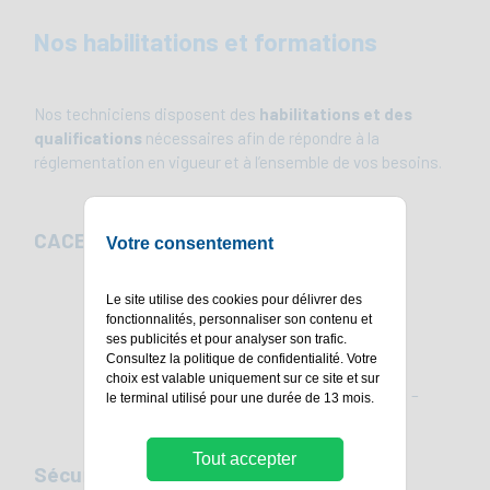
Nos habilitations et formations
Nos techniciens disposent des
habilitations et des
qualifications
nécessaires afin de répondre à la
réglementation en vigueur et à l’ensemble de vos besoins.
CACES
Votre consentement
Chariot élévateur – R489 Cat. 3
Le site utilise des cookies pour délivrer des
Engins de chantier – R482 Cat. F
fonctionnalités, personnaliser son contenu et
ses publicités et pour analyser son trafic.
PEMP / Nacelle – R486 Cat. A et B
Consultez la
politique de confidentialité
. Votre
Pontiers élingueurs – R484 Cat. 1
choix est valable uniquement sur ce site et sur
Travaux en hauteur et port du harnais –
le terminal utilisé pour une durée de 13 mois.
R431
Tout accepter
Sécurité entreprises extérieures